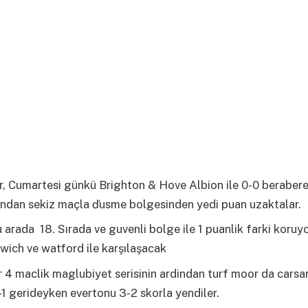
, Cumartesi günkü Brighton & Hove Albion ile 0-0 berabere 
ından sekiz maçla ďusme bolgesinden yedi puan uzaktalar.
 arada 18. Sırada ve guvenli bolge ile 1 puanlik farki koruy
wich ve watford ile karşılaşacak
r 4 maclik maglubiyet serisinin ardindan turf moor da cars
 gerideyken evertonu 3-2 skorla yendiler.