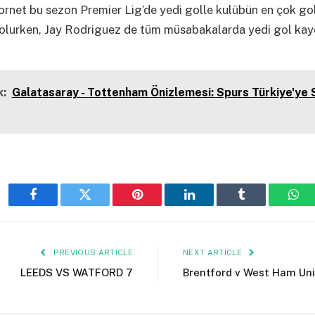
rnet bu sezon Premier Lig’de yedi golle kulübün en çok go
olurken, Jay Rodriguez de tüm müsabakalarda yedi gol kayd
:
Galatasaray - Tottenham Önizlemesi: Spurs Türkiye'ye
Facebook
Twitter
Pinterest
LinkedIn
Tumblr
Wha
PREVIOUS ARTICLE
NEXT ARTICLE
LEEDS VS WATFORD 7
Brentford v West Ham Uni