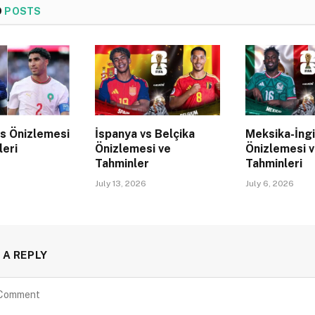
D
POSTS
s Önizlemesi
İspanya vs Belçika
Meksika-İngi
leri
Önizlemesi ve
Önizlemesi 
Tahminler
Tahminleri
July 13, 2026
July 6, 2026
 A REPLY