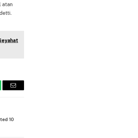
l atan
etti.
 Seyahat
tsApp
Email
ted 10