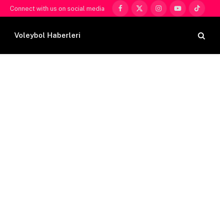
Connect with us on social media
Facebook
X
Instagram
YouTube
TikTok
(Twitter)
Voleybol Haberleri