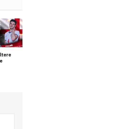
ltere
ve