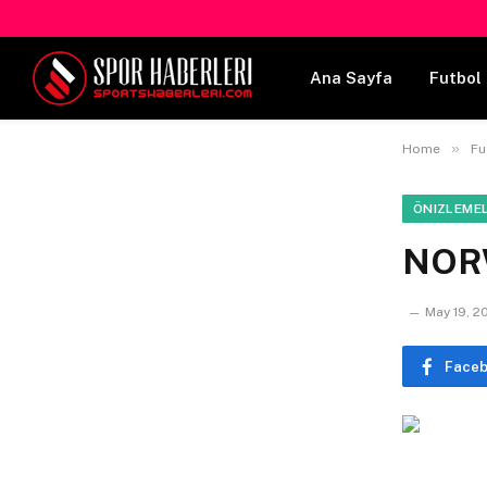
Ana Sayfa
Futbol 
»
Home
Fu
ÖNIZLEME
NOR
May 19, 2
Face