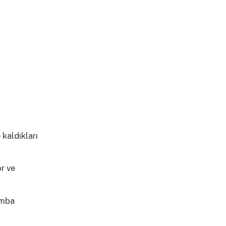
kaldıkları
or ve
amba