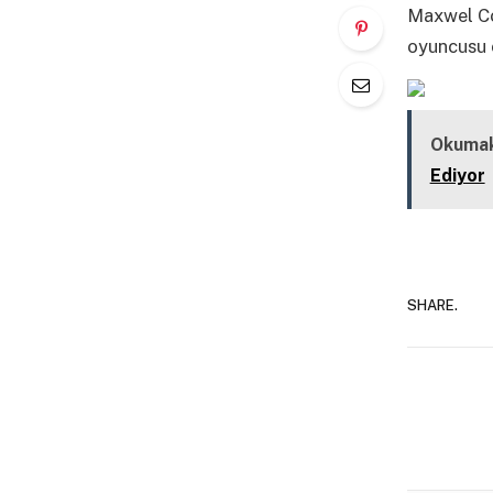
Maxwel Co
oyuncusu 
Okumak
Ediyor
SHARE.