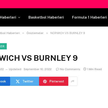
Haberleri
Basketbol Haberleri
Formula 1 Haberleri
»
»
tbol Haberleri
Önizlemeler
NORWICH VS BURNLEY 9
LER
WICH VS BURNLEY 9
022
Updated:
September 10, 2022
No Comments
1 Min Read
book
Twitter
Pinterest