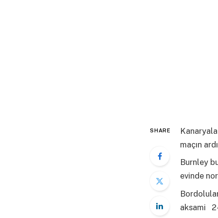
Kanaryalar
SHARE
maçın ard
Burnley bu
evinde nor
Bordolula
aksami 2-1