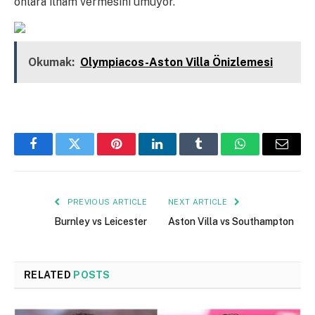
onlara ilham vermesini umuyor.
Okumak:
Olympiacos-Aston Villa Önizlemesi
Facebook
Twitter
Pinterest
LinkedIn
Tumblr
WhatsApp
Email
PREVIOUS ARTICLE
NEXT ARTICLE
Burnley vs Leicester
Aston Villa vs Southampton
RELATED
POSTS