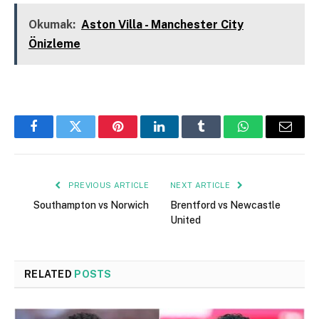
Okumak:
Aston Villa - Manchester City
Önizleme
Facebook
Twitter
Pinterest
LinkedIn
Tumblr
WhatsApp
Email
PREVIOUS ARTICLE
NEXT ARTICLE
Southampton vs Norwich
Brentford vs Newcastle
United
RELATED
POSTS