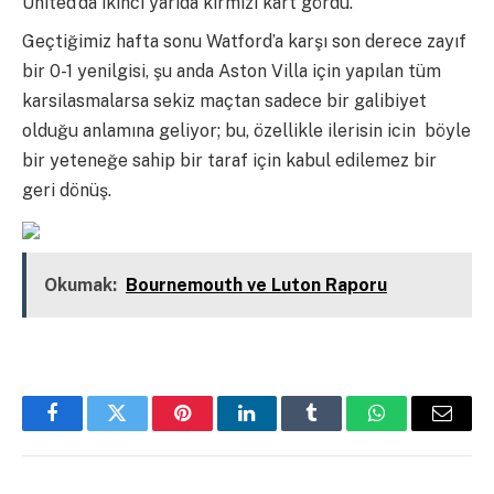
United’da ikinci yarıda kırmızı kart gördü.
Geçtiğimiz hafta sonu Watford’a karşı son derece zayıf
bir 0-1 yenilgisi, şu anda Aston Villa için yapılan tüm
karsilasmalarsa sekiz maçtan sadece bir galibiyet
olduğu anlamına geliyor; bu, özellikle ilerisin icin böyle
bir yeteneğe sahip bir taraf için kabul edilemez bir
geri dönüş.
Okumak:
Bournemouth ve Luton Raporu
Facebook
Twitter
Pinterest
LinkedIn
Tumblr
WhatsApp
Email